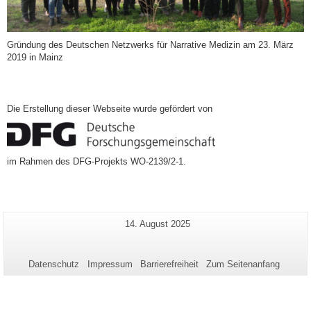
Gründung des Deutschen Netzwerks für Narrative Medizin am 23. März
2019 in Mainz
Die Erstellung dieser Webseite wurde gefördert von
im Rahmen des DFG-Projekts WO-2139/2-1.
Zusätzliche
Letzte
14. August 2025
Seiten-
Aktualisierung:
Informationen
Name:
zu
Datenschutz
Impressum
Barrierefreiheit
Zum Seitenanfang
dieser
Seite